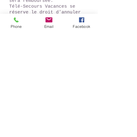
sera remboursée.
Télé-Secours Vacances se
réserve le droit d’annuler
un séjour en cas de force
majeure ou si le nombre
Phone
Email
Facebook
minimum de participants
n’est pas atteint.
SUGGESTIONS :
Balade dans le quartier
Dumont
Balade sur la digue
Marché
Balade à Furnes
Dégustation de crêpes
Visite guidée du quartier
Dumont