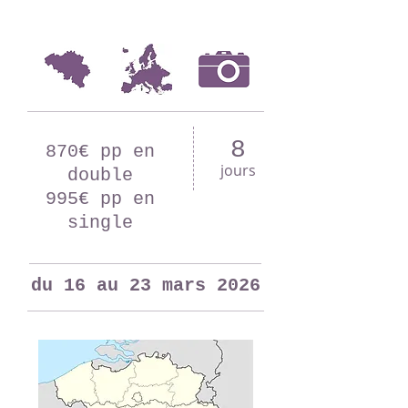
8
870€ pp en
jours
double
995€ pp en
single
du 16 au 23 mars 2026