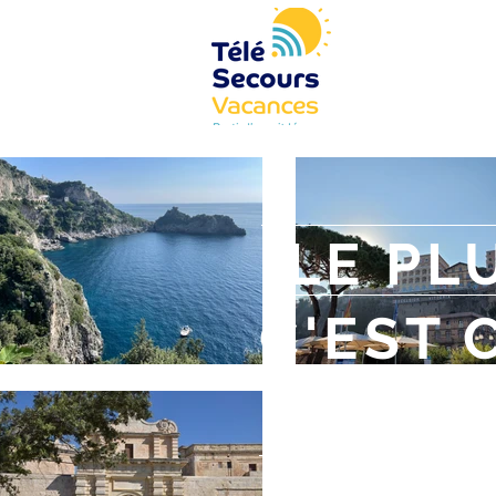
"LE PL
C'EST 
PAS EN
Loïck Peyron