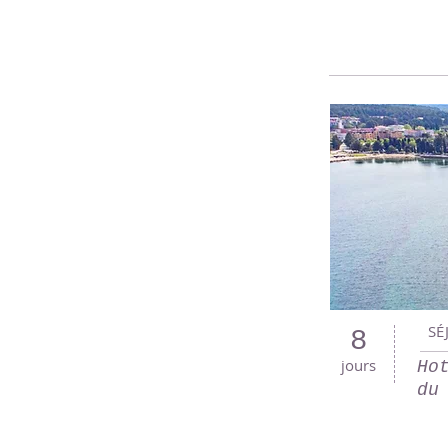
SÉ
8
jours
Ho
du