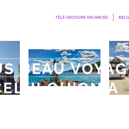
TÉLÉ-SECOURS VACANCES
BELG
US BEAU VOYAG
CELUI QU'ON A
CORE FAIT"