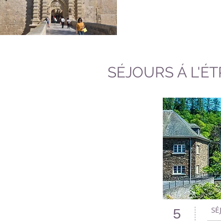
SÉJOURS Á L'É
SÉ
5