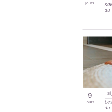
jours
KO
du
SÉ
9
jours
Le
du