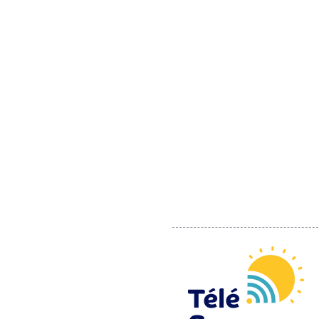
570, Bd de Smet de Naeyer
1020 Bruxelles
02 / 474 02 40
vacances@tele-secours.be