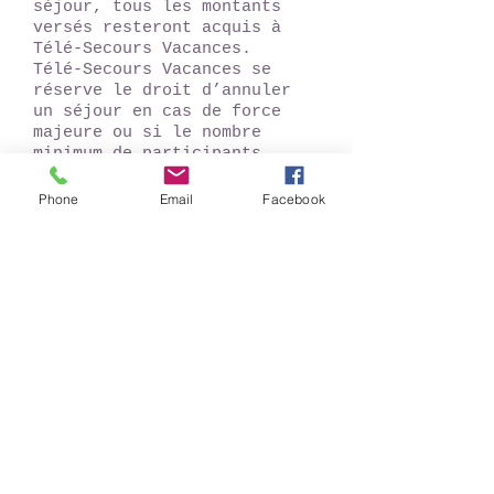
séjour, tous les montants
versés resteront acquis à
Télé-Secours Vacances.
Télé-Secours Vacances se
réserve le droit d’annuler
un séjour en cas de force
majeure ou si le nombre
minimum de participants
n’est pas atteint.
Phone
Email
Facebook
PROGRAMME :
Tour de ville en petit train
La Promenade San Cristobal
La Château San Miguel
Le peñon del Santo
Le parc botanique El Majuelo
Le Jardin de Bonzaï
Une journée à Grenade