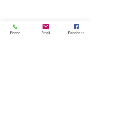
1020 Bruxelles
02 / 474 02 40
vacances@tele-secours.be
Phone
Email
Facebook