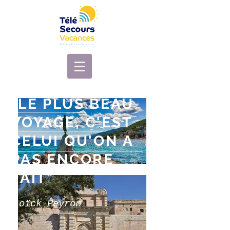
"LE PLUS BEAU
VOYAGE, C'EST
CELUI QU'ON A
PAS ENCORE
FAIT"
Loïck Peyron